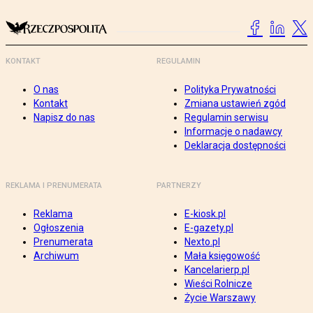
KONTAKT
REGULAMIN
O nas
Polityka Prywatności
Kontakt
Zmiana ustawień zgód
Napisz do nas
Regulamin serwisu
Informacje o nadawcy
Deklaracja dostępności
REKLAMA I PRENUMERATA
PARTNERZY
Reklama
E-kiosk.pl
Ogłoszenia
E-gazety.pl
Prenumerata
Nexto.pl
Archiwum
Mała księgowość
Kancelarierp.pl
Wieści Rolnicze
Życie Warszawy