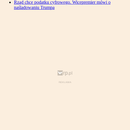
Rząd chce podatku cyfrowego. Wicepremier mówi o
naśladowaniu Trumpa