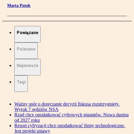
Marta Putek
Powiązane
Polecane
Najnowsze
Tagi
Ważny spór o doręczanie decyzji fiskusa rozstrzygnięty.
Wyrok 7 sędziów NSA
Rząd chce opodatkować cyfrowych gigantów. Nowa danina
od 2027 roku
Resort cyfryzacji chce opodatkować firmy technologiczne.
Jest projekt ustawy