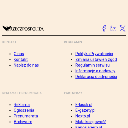
KONTAKT
REGULAMIN
O nas
Polityka Prywatności
Kontakt
Zmiana ustawień zgód
Napisz do nas
Regulamin serwisu
Informacje o nadawcy
Deklaracja dostępności
REKLAMA I PRENUMERATA
PARTNERZY
Reklama
E-kiosk.pl
Ogłoszenia
E-gazety.pl
Prenumerata
Nexto.pl
Archiwum
Mała księgowość
Kancelarierp.pl