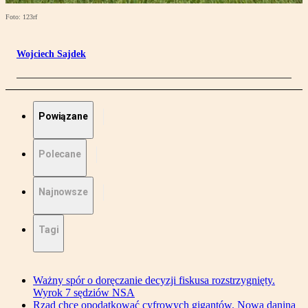
Foto: 123rf
Wojciech Sajdek
Powiązane
Polecane
Najnowsze
Tagi
Ważny spór o doręczanie decyzji fiskusa rozstrzygnięty.
Wyrok 7 sędziów NSA
Rząd chce opodatkować cyfrowych gigantów. Nowa danina