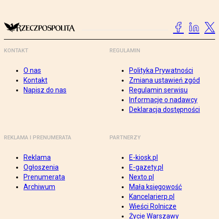
KONTAKT
REGULAMIN
O nas
Polityka Prywatności
Kontakt
Zmiana ustawień zgód
Napisz do nas
Regulamin serwisu
Informacje o nadawcy
Deklaracja dostępności
REKLAMA I PRENUMERATA
PARTNERZY
Reklama
E-kiosk.pl
Ogłoszenia
E-gazety.pl
Prenumerata
Nexto.pl
Archiwum
Mała księgowość
Kancelarierp.pl
Wieści Rolnicze
Życie Warszawy