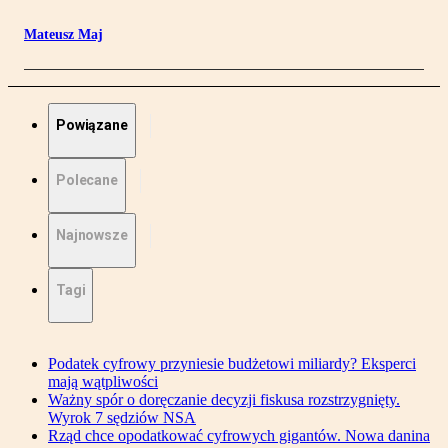
Mateusz Maj
Powiązane
Polecane
Najnowsze
Tagi
Podatek cyfrowy przyniesie budżetowi miliardy? Eksperci
mają wątpliwości
Ważny spór o doręczanie decyzji fiskusa rozstrzygnięty.
Wyrok 7 sędziów NSA
Rząd chce opodatkować cyfrowych gigantów. Nowa danina