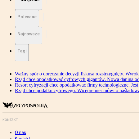
Polecane
Najnowsze
Tagi
Ważny spór o doręczanie decyzji fiskusa rozstrzygnięty. Wyr
Rząd chce opodatkować cyfrowych gigantów. Nowa danina od
Resort cyfryzacji chce opodatkować firmy technologiczne. Jest
Rząd chce podatku cyfrowego. Wicepremier mówi o naśladow
KONTAKT
O nas
Kontakt