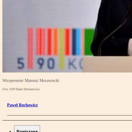
Wicepremier Mateusz Morawiecki
Foto: PAP/Darek Delmanowicz
Paweł Rochowicz
Powiązane