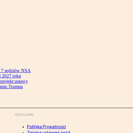
ok 7 sędziów NSA
 2027 roku
 projekt ustawy
aniu Trumpa
REGULAMIN
Polityka Prywatności
Zmiana ustawień zgód