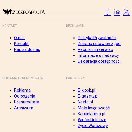
KONTAKT
REGULAMIN
O nas
Polityka Prywatności
Kontakt
Zmiana ustawień zgód
Napisz do nas
Regulamin serwisu
Informacje o nadawcy
Deklaracja dostępności
REKLAMA I PRENUMERATA
PARTNERZY
Reklama
E-kiosk.pl
Ogłoszenia
E-gazety.pl
Prenumerata
Nexto.pl
Archiwum
Mała księgowość
Kancelarierp.pl
Wieści Rolnicze
Życie Warszawy