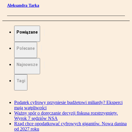
Aleksandra Tarka
Powiązane
Polecane
Najnowsze
Tagi
Podatek cyfrowy przyniesie budżetowi miliardy? Eksperci
mają wątpliwości
Ważny spór o doręczanie decyzji fiskusa rozstrzygnięty.
Wyrok 7 sędziów NSA
Rząd chce opodatkować cyfrowych gigantów. Nowa danina
od 2027 roku