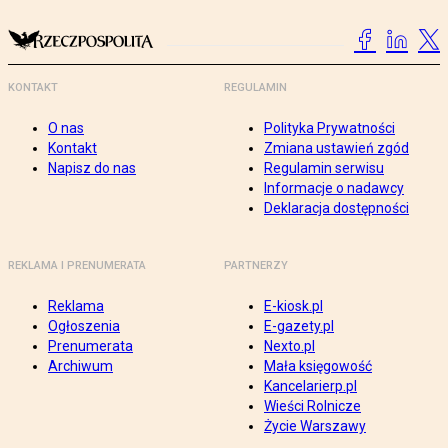
KONTAKT
REGULAMIN
O nas
Polityka Prywatności
Kontakt
Zmiana ustawień zgód
Napisz do nas
Regulamin serwisu
Informacje o nadawcy
Deklaracja dostępności
REKLAMA I PRENUMERATA
PARTNERZY
Reklama
E-kiosk.pl
Ogłoszenia
E-gazety.pl
Prenumerata
Nexto.pl
Archiwum
Mała księgowość
Kancelarierp.pl
Wieści Rolnicze
Życie Warszawy