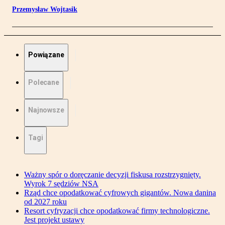
Przemysław Wojtasik
Powiązane
Polecane
Najnowsze
Tagi
Ważny spór o doręczanie decyzji fiskusa rozstrzygnięty.
Wyrok 7 sędziów NSA
Rząd chce opodatkować cyfrowych gigantów. Nowa danina
od 2027 roku
Resort cyfryzacji chce opodatkować firmy technologiczne.
Jest projekt ustawy