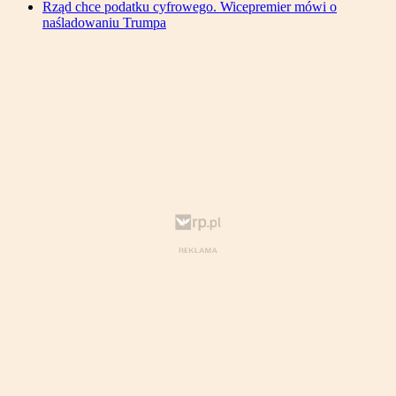
Rząd chce podatku cyfrowego. Wicepremier mówi o
naśladowaniu Trumpa