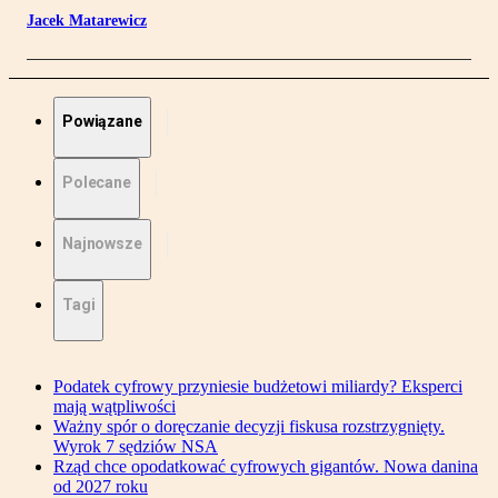
Jacek Matarewicz
Powiązane
Polecane
Najnowsze
Tagi
Podatek cyfrowy przyniesie budżetowi miliardy? Eksperci
mają wątpliwości
Ważny spór o doręczanie decyzji fiskusa rozstrzygnięty.
Wyrok 7 sędziów NSA
Rząd chce opodatkować cyfrowych gigantów. Nowa danina
od 2027 roku