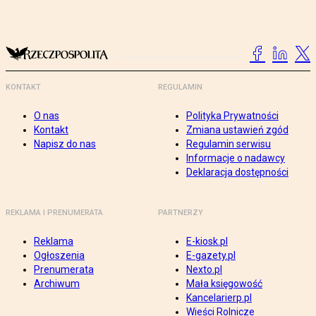
KONTAKT
REGULAMIN
O nas
Polityka Prywatności
Kontakt
Zmiana ustawień zgód
Napisz do nas
Regulamin serwisu
Informacje o nadawcy
Deklaracja dostępności
REKLAMA I PRENUMERATA
PARTNERZY
Reklama
E-kiosk.pl
Ogłoszenia
E-gazety.pl
Prenumerata
Nexto.pl
Archiwum
Mała księgowość
Kancelarierp.pl
Wieści Rolnicze