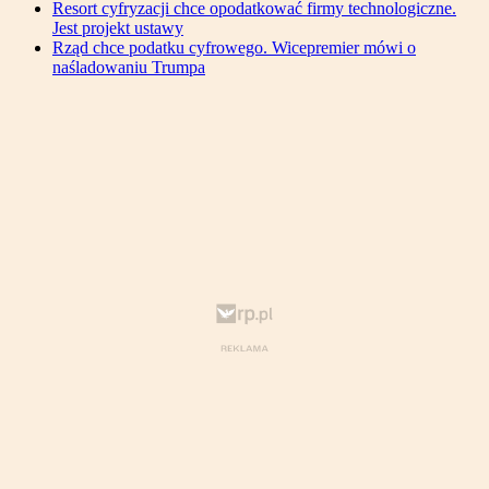
Resort cyfryzacji chce opodatkować firmy technologiczne.
Jest projekt ustawy
Rząd chce podatku cyfrowego. Wicepremier mówi o
naśladowaniu Trumpa