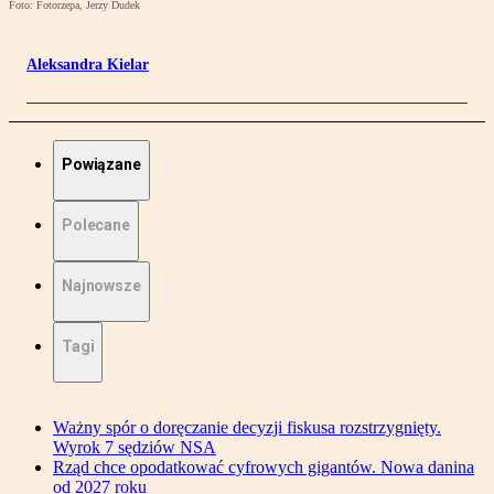
Foto: Fotorzepa, Jerzy Dudek
Aleksandra Kielar
Powiązane
Polecane
Najnowsze
Tagi
Ważny spór o doręczanie decyzji fiskusa rozstrzygnięty.
Wyrok 7 sędziów NSA
Rząd chce opodatkować cyfrowych gigantów. Nowa danina
od 2027 roku