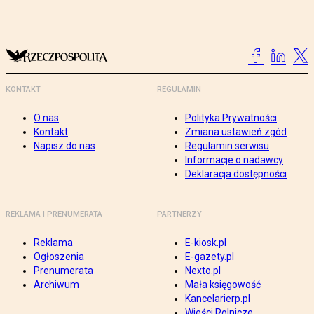
KONTAKT
REGULAMIN
O nas
Polityka Prywatności
Kontakt
Zmiana ustawień zgód
Napisz do nas
Regulamin serwisu
Informacje o nadawcy
Deklaracja dostępności
REKLAMA I PRENUMERATA
PARTNERZY
Reklama
E-kiosk.pl
Ogłoszenia
E-gazety.pl
Prenumerata
Nexto.pl
Archiwum
Mała księgowość
Kancelarierp.pl
Wieści Rolnicze