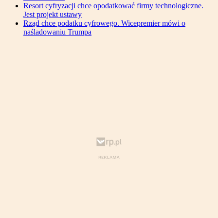
Resort cyfryzacji chce opodatkować firmy technologiczne.
Jest projekt ustawy
Rząd chce podatku cyfrowego. Wicepremier mówi o
naśladowaniu Trumpa