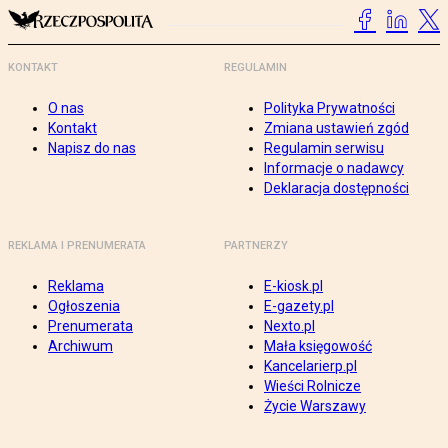
KONTAKT
REGULAMIN
O nas
Polityka Prywatności
Kontakt
Zmiana ustawień zgód
Napisz do nas
Regulamin serwisu
Informacje o nadawcy
Deklaracja dostępności
REKLAMA I PRENUMERATA
PARTNERZY
Reklama
E-kiosk.pl
Ogłoszenia
E-gazety.pl
Prenumerata
Nexto.pl
Archiwum
Mała księgowość
Kancelarierp.pl
Wieści Rolnicze
Życie Warszawy