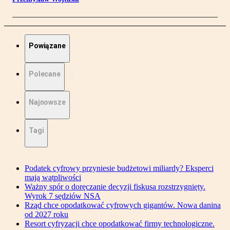
Powiązane
Polecane
Najnowsze
Tagi
Podatek cyfrowy przyniesie budżetowi miliardy? Eksperci
mają wątpliwości
Ważny spór o doręczanie decyzji fiskusa rozstrzygnięty.
Wyrok 7 sędziów NSA
Rząd chce opodatkować cyfrowych gigantów. Nowa danina
od 2027 roku
Resort cyfryzacji chce opodatkować firmy technologiczne.