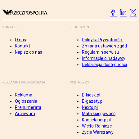
KONTAKT
REGULAMIN
O nas
Polityka Prywatności
Kontakt
Zmiana ustawień zgód
Napisz do nas
Regulamin serwisu
Informacje o nadawcy
Deklaracja dostępności
REKLAMA I PRENUMERATA
PARTNERZY
Reklama
E-kiosk.pl
Ogłoszenia
E-gazety.pl
Prenumerata
Nexto.pl
Archiwum
Mała księgowość
Kancelarierp.pl
Wieści Rolnicze
Życie Warszawy