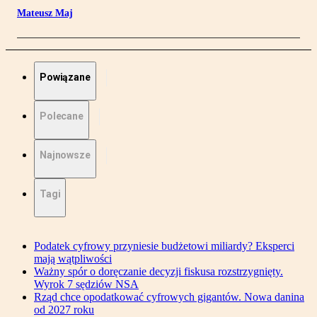
Mateusz Maj
Powiązane
Polecane
Najnowsze
Tagi
Podatek cyfrowy przyniesie budżetowi miliardy? Eksperci
mają wątpliwości
Ważny spór o doręczanie decyzji fiskusa rozstrzygnięty.
Wyrok 7 sędziów NSA
Rząd chce opodatkować cyfrowych gigantów. Nowa danina
od 2027 roku