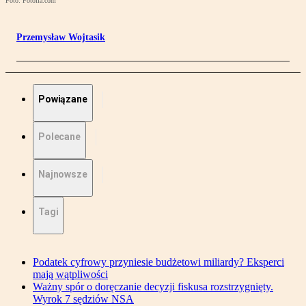
Foto: Fotolia.com
Przemysław Wojtasik
Powiązane
Polecane
Najnowsze
Tagi
Podatek cyfrowy przyniesie budżetowi miliardy? Eksperci
mają wątpliwości
Ważny spór o doręczanie decyzji fiskusa rozstrzygnięty.
Wyrok 7 sędziów NSA