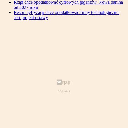
Rząd chce opodatkować cyfrowych gigantów. Nowa danina
od 2027 roku
Resort cyfryzacji chce opodatkować firmy technologiczne.
Jest projekt ustawy