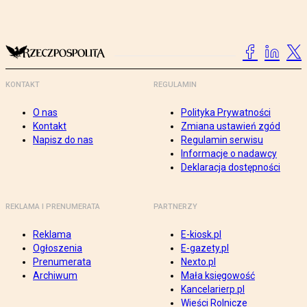
KONTAKT
REGULAMIN
O nas
Polityka Prywatności
Kontakt
Zmiana ustawień zgód
Napisz do nas
Regulamin serwisu
Informacje o nadawcy
Deklaracja dostępności
REKLAMA I PRENUMERATA
PARTNERZY
Reklama
E-kiosk.pl
Ogłoszenia
E-gazety.pl
Prenumerata
Nexto.pl
Archiwum
Mała księgowość
Kancelarierp.pl
Wieści Rolnicze