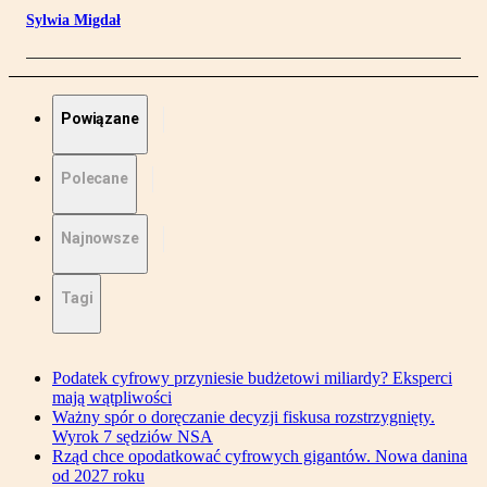
Sylwia Migdał
Powiązane
Polecane
Najnowsze
Tagi
Podatek cyfrowy przyniesie budżetowi miliardy? Eksperci
mają wątpliwości
Ważny spór o doręczanie decyzji fiskusa rozstrzygnięty.
Wyrok 7 sędziów NSA
Rząd chce opodatkować cyfrowych gigantów. Nowa danina
od 2027 roku