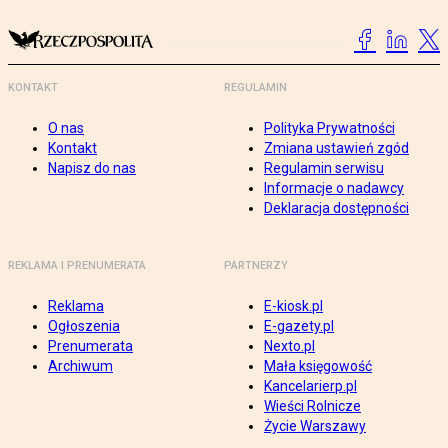
KONTAKT
REGULAMIN
O nas
Polityka Prywatności
Kontakt
Zmiana ustawień zgód
Napisz do nas
Regulamin serwisu
Informacje o nadawcy
Deklaracja dostępności
REKLAMA I PRENUMERATA
PARTNERZY
Reklama
E-kiosk.pl
Ogłoszenia
E-gazety.pl
Prenumerata
Nexto.pl
Archiwum
Mała księgowość
Kancelarierp.pl
Wieści Rolnicze
Życie Warszawy