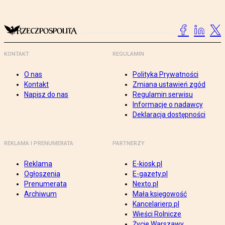
KONTAKT
REGULAMIN
O nas
Polityka Prywatności
Kontakt
Zmiana ustawień zgód
Napisz do nas
Regulamin serwisu
Informacje o nadawcy
Deklaracja dostępności
REKLAMA I PRENUMERATA
PARTNERZY
Reklama
E-kiosk.pl
Ogłoszenia
E-gazety.pl
Prenumerata
Nexto.pl
Archiwum
Mała księgowość
Kancelarierp.pl
Wieści Rolnicze
Życie Warszawy