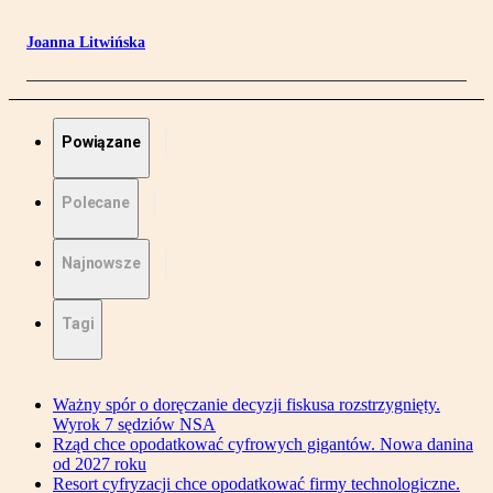
Joanna Litwińska
Powiązane
Polecane
Najnowsze
Tagi
Ważny spór o doręczanie decyzji fiskusa rozstrzygnięty.
Wyrok 7 sędziów NSA
Rząd chce opodatkować cyfrowych gigantów. Nowa danina
od 2027 roku
Resort cyfryzacji chce opodatkować firmy technologiczne.