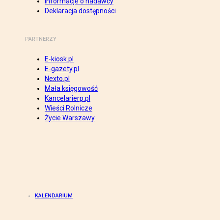
Informacje o nadawcy
Deklaracja dostępności
PARTNERZY
E-kiosk.pl
E-gazety.pl
Nexto.pl
Mała księgowość
Kancelarierp.pl
Wieści Rolnicze
Życie Warszawy
KALENDARIUM