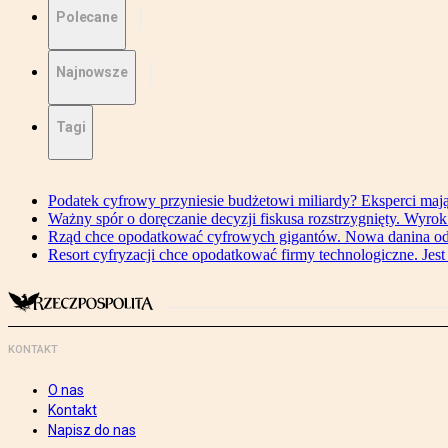
Polecane
Najnowsze
Tagi
Podatek cyfrowy przyniesie budżetowi miliardy? Eksperci maj
Ważny spór o doręczanie decyzji fiskusa rozstrzygnięty. Wyr
Rząd chce opodatkować cyfrowych gigantów. Nowa danina od
Resort cyfryzacji chce opodatkować firmy technologiczne. Jest
KONTAKT
O nas
Kontakt
Napisz do nas