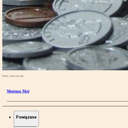
Foto: www.sxc.hu
Mateusz Maj
Powiązane