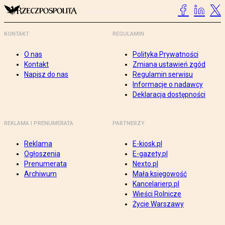
KONTAKT
REGULAMIN
O nas
Polityka Prywatności
Kontakt
Zmiana ustawień zgód
Napisz do nas
Regulamin serwisu
Informacje o nadawcy
Deklaracja dostępności
REKLAMA I PRENUMERATA
PARTNERZY
Reklama
E-kiosk.pl
Ogłoszenia
E-gazety.pl
Prenumerata
Nexto.pl
Archiwum
Mała księgowość
Kancelarierp.pl
Wieści Rolnicze
Życie Warszawy