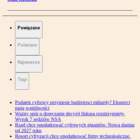
Powiązane
Polecane
Najnowsze
Tagi
Podatek cyfrowy przyniesie budżetowi miliardy? Eksperci
mają wątpliwości
Ważny spór o doręczanie decyzji fiskusa rozstrzygnięty.
Wyrok 7 sędziów NSA
Rząd chce opodatkować cyfrowych gigantów. Nowa danina
od 2027 roku
Resort cyfryzacji chce opodatkować firmy technologiczne.