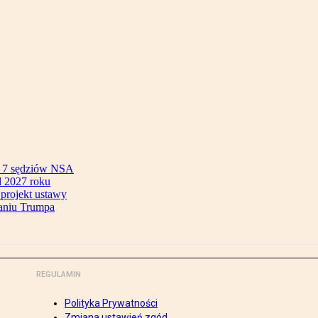
ok 7 sędziów NSA
 2027 roku
 projekt ustawy
aniu Trumpa
REGULAMIN
Polityka Prywatności
Zmiana ustawień zgód