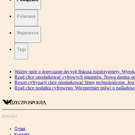
Polecane
Najnowsze
Tagi
Ważny spór o doręczanie decyzji fiskusa rozstrzygnięty. Wyr
Rząd chce opodatkować cyfrowych gigantów. Nowa danina od
Resort cyfryzacji chce opodatkować firmy technologiczne. Jest
Rząd chce podatku cyfrowego. Wicepremier mówi o naśladow
KONTAKT
O nas
Kontakt