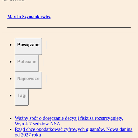
Foto: www.sxc.hu
Marcin Szymankiewicz
Powiązane
Polecane
Najnowsze
Tagi
Ważny spór o doręczanie decyzji fiskusa rozstrzygnięty.
Wyrok 7 sędziów NSA
Rząd chce opodatkować cyfrowych gigantów. Nowa danina
od 2027 roku