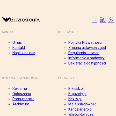
KONTAKT
REGULAMIN
O nas
Polityka Prywatności
Kontakt
Zmiana ustawień zgód
Napisz do nas
Regulamin serwisu
Informacje o nadawcy
Deklaracja dostępności
REKLAMA I PRENUMERATA
PARTNERZY
Reklama
E-kiosk.pl
Ogłoszenia
E-gazety.pl
Prenumerata
Nexto.pl
Archiwum
Mała księgowość
Kancelarierp.pl
Wieści Rolnicze