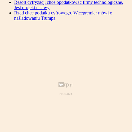
Resort cyfryzacji chce opodatkować firmy technologiczne.
Jest projekt ustawy
Rząd chce podatku cyfrowego. Wicepremier mówi o
naśladowaniu Trumpa