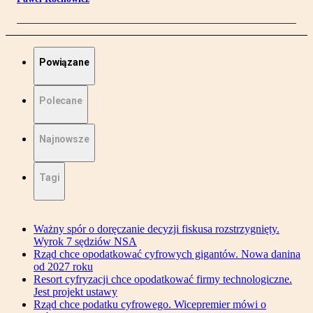
Powiązane
Polecane
Najnowsze
Tagi
Ważny spór o doręczanie decyzji fiskusa rozstrzygnięty.
Wyrok 7 sędziów NSA
Rząd chce opodatkować cyfrowych gigantów. Nowa danina
od 2027 roku
Resort cyfryzacji chce opodatkować firmy technologiczne.
Jest projekt ustawy
Rząd chce podatku cyfrowego. Wicepremier mówi o