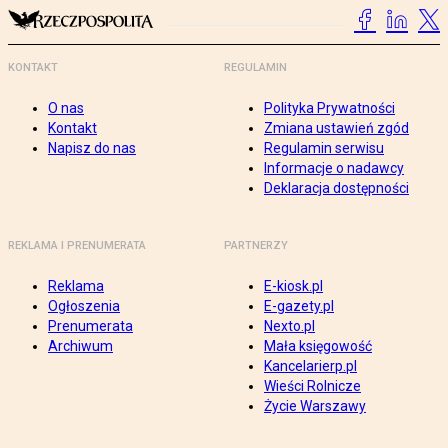
KONTAKT
REGULAMIN
O nas
Polityka Prywatności
Kontakt
Zmiana ustawień zgód
Napisz do nas
Regulamin serwisu
Informacje o nadawcy
Deklaracja dostępności
REKLAMA I PRENUMERATA
PARTNERZY
Reklama
E-kiosk.pl
Ogłoszenia
E-gazety.pl
Prenumerata
Nexto.pl
Archiwum
Mała księgowość
Kancelarierp.pl
Wieści Rolnicze
Życie Warszawy