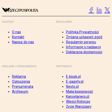
KONTAKT
REGULAMIN
O nas
Polityka Prywatności
Kontakt
Zmiana ustawień zgód
Napisz do nas
Regulamin serwisu
Informacje o nadawcy
Deklaracja dostępności
REKLAMA I PRENUMERATA
PARTNERZY
Reklama
E-kiosk.pl
Ogłoszenia
E-gazety.pl
Prenumerata
Nexto.pl
Archiwum
Mała księgowość
Kancelarierp.pl
Wieści Rolnicze
Życie Warszawy