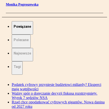
Monika Pogroszewska
Powiązane
Polecane
Najnowsze
Tagi
Podatek cyfrowy przyniesie budżetowi miliardy? Eksperci
mają wątpliwości
Ważny spór o doręczanie decyzji fiskusa rozstrzygnięty.
Wyrok 7 sędziów NSA
Rząd chce opodatkować cyfrowych gigantów. Nowa danina
od 2027 roku