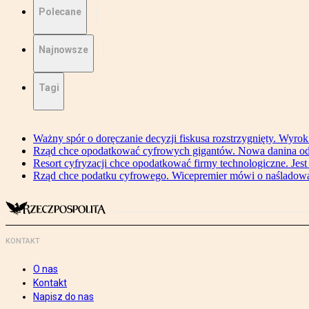
Polecane
Najnowsze
Tagi
Ważny spór o doręczanie decyzji fiskusa rozstrzygnięty. Wyr
Rząd chce opodatkować cyfrowych gigantów. Nowa danina od
Resort cyfryzacji chce opodatkować firmy technologiczne. Jest
Rząd chce podatku cyfrowego. Wicepremier mówi o naśladow
KONTAKT
O nas
Kontakt
Napisz do nas