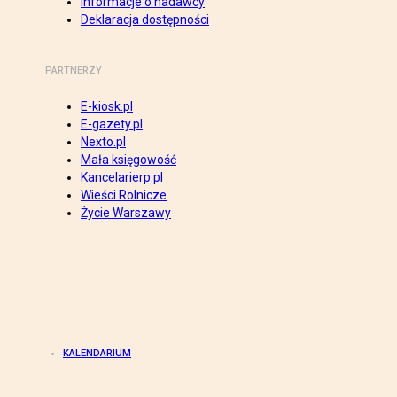
Informacje o nadawcy
Deklaracja dostępności
PARTNERZY
E-kiosk.pl
E-gazety.pl
Nexto.pl
Mała księgowość
Kancelarierp.pl
Wieści Rolnicze
Życie Warszawy
KALENDARIUM