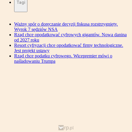
Tagi
Ważny spór o doręczanie decyzji fiskusa rozstrzygnięty.
Wyrok 7 sędziów NSA
Rząd chce opodatkować cyfrowych gigantów. Nowa danina
od 2027 roku
Resort cyfryzacji chce opodatkować firmy technologiczne.
Jest projekt ustawy
Rząd chce podatku cyfrowego. Wicepremier mówi o
naśladowaniu Trumpa