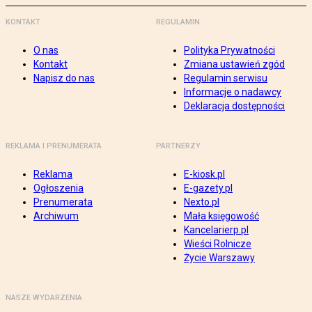
KONTAKT
REGULAMIN
O nas
Polityka Prywatności
Kontakt
Zmiana ustawień zgód
Napisz do nas
Regulamin serwisu
Informacje o nadawcy
Deklaracja dostępności
REKLAMA I PRENUMERATA
PARTNERZY
Reklama
E-kiosk.pl
Ogłoszenia
E-gazety.pl
Prenumerata
Nexto.pl
Archiwum
Mała księgowość
Kancelarierp.pl
Wieści Rolnicze
Życie Warszawy
NASZE WYDARZENIA