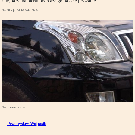
Chyba że najpierw przekaże go na cele prywatne.
Publikacja:
06.10.2014 09:04
Foto: www.sxc.hu
Przemysław Wojtasik