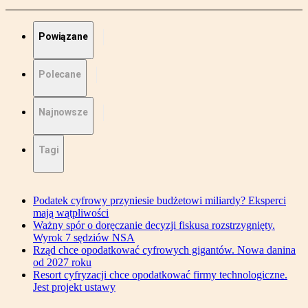
Powiązane
Polecane
Najnowsze
Tagi
Podatek cyfrowy przyniesie budżetowi miliardy? Eksperci
mają wątpliwości
Ważny spór o doręczanie decyzji fiskusa rozstrzygnięty.
Wyrok 7 sędziów NSA
Rząd chce opodatkować cyfrowych gigantów. Nowa danina
od 2027 roku
Resort cyfryzacji chce opodatkować firmy technologiczne.
Jest projekt ustawy