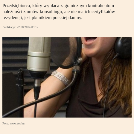
Przedsiębiorca, który wypłaca zagranicznym kontrahentom
należności z umów konsultingu, ale nie ma ich certyfikatów
rezydencji, jest płatnikiem polskiej daniny.
Publikacja:
22.08.2014 09:12
Foto: www.sxc.hu