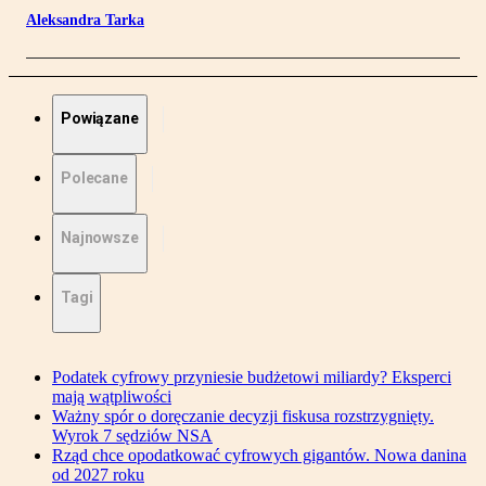
Aleksandra Tarka
Powiązane
Polecane
Najnowsze
Tagi
Podatek cyfrowy przyniesie budżetowi miliardy? Eksperci
mają wątpliwości
Ważny spór o doręczanie decyzji fiskusa rozstrzygnięty.
Wyrok 7 sędziów NSA
Rząd chce opodatkować cyfrowych gigantów. Nowa danina
od 2027 roku