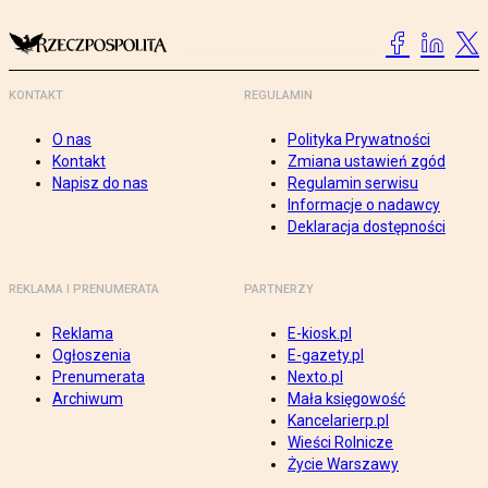
KONTAKT
REGULAMIN
O nas
Polityka Prywatności
Kontakt
Zmiana ustawień zgód
Napisz do nas
Regulamin serwisu
Informacje o nadawcy
Deklaracja dostępności
REKLAMA I PRENUMERATA
PARTNERZY
Reklama
E-kiosk.pl
Ogłoszenia
E-gazety.pl
Prenumerata
Nexto.pl
Archiwum
Mała księgowość
Kancelarierp.pl
Wieści Rolnicze
Życie Warszawy