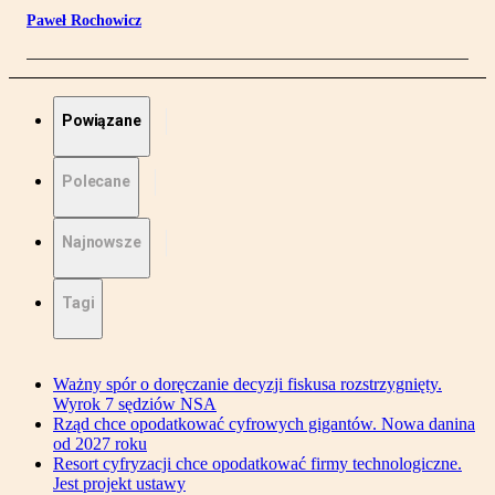
Paweł Rochowicz
Powiązane
Polecane
Najnowsze
Tagi
Ważny spór o doręczanie decyzji fiskusa rozstrzygnięty.
Wyrok 7 sędziów NSA
Rząd chce opodatkować cyfrowych gigantów. Nowa danina
od 2027 roku
Resort cyfryzacji chce opodatkować firmy technologiczne.
Jest projekt ustawy