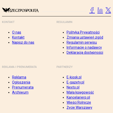
KONTAKT
REGULAMIN
O nas
Polityka Prywatności
Kontakt
Zmiana ustawień zgód
Napisz do nas
Regulamin serwisu
Informacje o nadawcy
Deklaracja dostępności
REKLAMA I PRENUMERATA
PARTNERZY
Reklama
E-kiosk.pl
Ogłoszenia
E-gazety.pl
Prenumerata
Nexto.pl
Archiwum
Mała księgowość
Kancelarierp.pl
Wieści Rolnicze
Życie Warszawy