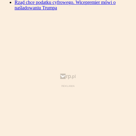
Rząd chce podatku cyfrowego. Wicepremier mówi o
naśladowaniu Trumpa