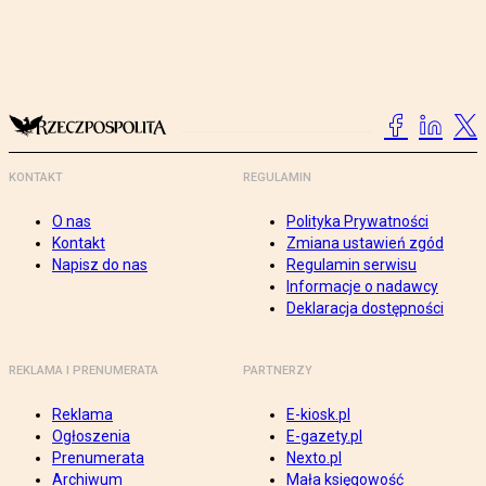
KONTAKT
REGULAMIN
O nas
Polityka Prywatności
Kontakt
Zmiana ustawień zgód
Napisz do nas
Regulamin serwisu
Informacje o nadawcy
Deklaracja dostępności
REKLAMA I PRENUMERATA
PARTNERZY
Reklama
E-kiosk.pl
Ogłoszenia
E-gazety.pl
Prenumerata
Nexto.pl
Archiwum
Mała księgowość