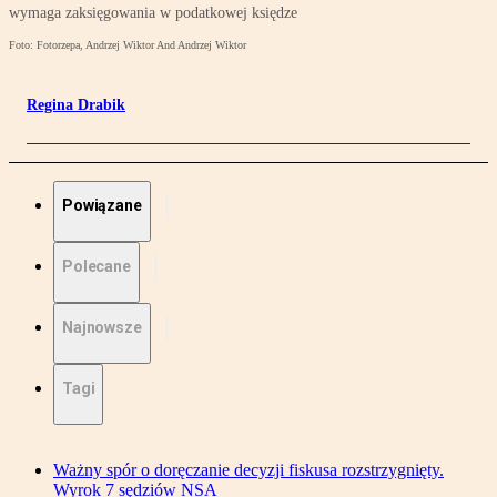
wymaga zaksięgowania w podatkowej księdze
Foto: Fotorzepa, Andrzej Wiktor And Andrzej Wiktor
Regina Drabik
Powiązane
Polecane
Najnowsze
Tagi
Ważny spór o doręczanie decyzji fiskusa rozstrzygnięty.
Wyrok 7 sędziów NSA