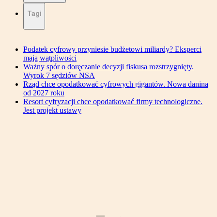
Tagi
Podatek cyfrowy przyniesie budżetowi miliardy? Eksperci
mają wątpliwości
Ważny spór o doręczanie decyzji fiskusa rozstrzygnięty.
Wyrok 7 sędziów NSA
Rząd chce opodatkować cyfrowych gigantów. Nowa danina
od 2027 roku
Resort cyfryzacji chce opodatkować firmy technologiczne.
Jest projekt ustawy