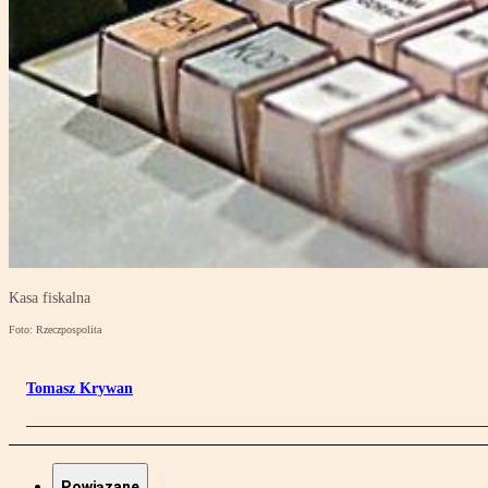
Kasa fiskalna
Foto: Rzeczpospolita
Tomasz Krywan
Powiązane