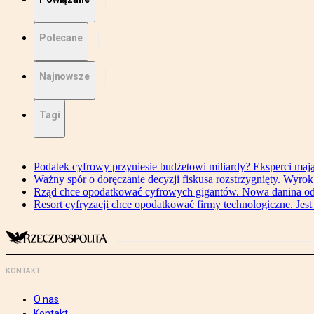
Polecane
Najnowsze
Tagi
Podatek cyfrowy przyniesie budżetowi miliardy? Eksperci maj
Ważny spór o doręczanie decyzji fiskusa rozstrzygnięty. Wyr
Rząd chce opodatkować cyfrowych gigantów. Nowa danina od
Resort cyfryzacji chce opodatkować firmy technologiczne. Jest
KONTAKT
O nas
Kontakt