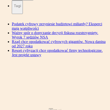
Tagi
Podatek cyfrowy przyniesie budżetowi miliardy? Eksperci
mają wątpliwości
Ważny spór o doręczanie decyzji fiskusa rozstrzygnięty.
Wyrok 7 sędziów NSA
Rząd chce opodatkować cyfrowych gigantów. Nowa danina
od 2027 roku
Resort cyfryzacji chce opodatkować firmy technologiczne.
Jest projekt ustawy