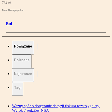
764 zł
Foto: Rzeczpospolita
Red
Powiązane
Polecane
Najnowsze
Tagi
Ważny spór o doręczanie decyzji fiskusa rozstrzygnięty.
Wyrok 7 sędziów NSA