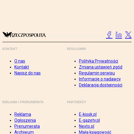
KONTAKT
REGULAMIN
O nas
Polityka Prywatności
Kontakt
Zmiana ustawień zgód
Napisz do nas
Regulamin serwisu
Informacje o nadawcy
Deklaracja dostępności
REKLAMA I PRENUMERATA
PARTNERZY
Reklama
E-kiosk.pl
Ogłoszenia
E-gazety.pl
Prenumerata
Nexto.pl
Archiwum
Mała księgowość