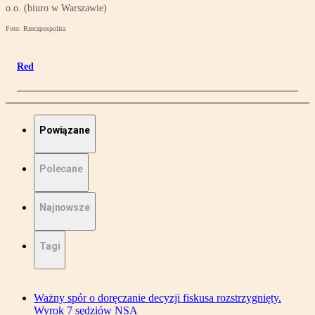
o.o. (biuro w Warszawie)
Foto: Rzeczpospolita
Red
Powiązane
Polecane
Najnowsze
Tagi
Ważny spór o doręczanie decyzji fiskusa rozstrzygnięty.
Wyrok 7 sędziów NSA