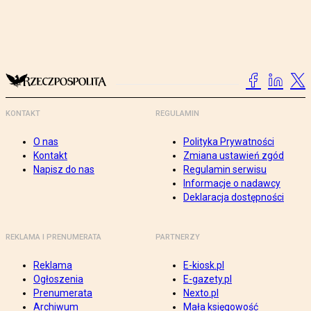
KONTAKT
REGULAMIN
O nas
Polityka Prywatności
Kontakt
Zmiana ustawień zgód
Napisz do nas
Regulamin serwisu
Informacje o nadawcy
Deklaracja dostępności
REKLAMA I PRENUMERATA
PARTNERZY
Reklama
E-kiosk.pl
Ogłoszenia
E-gazety.pl
Prenumerata
Nexto.pl
Archiwum
Mała księgowość