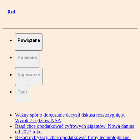
Red
Powiązane
Polecane
Najnowsze
Tagi
Ważny spór o doręczanie decyzji fiskusa rozstrzygnięty.
Wyrok 7 sędziów NSA
Rząd chce opodatkować cyfrowych gigantów. Nowa danina
od 2027 roku
Resort cyfryzacji chce opodatkować firmy technologiczne.