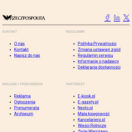
KONTAKT
REGULAMIN
O nas
Polityka Prywatności
Kontakt
Zmiana ustawień zgód
Napisz do nas
Regulamin serwisu
Informacje o nadawcy
Deklaracja dostępności
REKLAMA I PRENUMERATA
PARTNERZY
Reklama
E-kiosk.pl
Ogłoszenia
E-gazety.pl
Prenumerata
Nexto.pl
Archiwum
Mała księgowość
Kancelarierp.pl
Wieści Rolnicze
Życie Warszawy