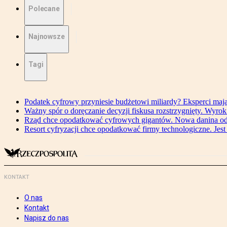
Polecane
Najnowsze
Tagi
Podatek cyfrowy przyniesie budżetowi miliardy? Eksperci maj
Ważny spór o doręczanie decyzji fiskusa rozstrzygnięty. Wyr
Rząd chce opodatkować cyfrowych gigantów. Nowa danina od
Resort cyfryzacji chce opodatkować firmy technologiczne. Jest
KONTAKT
O nas
Kontakt
Napisz do nas