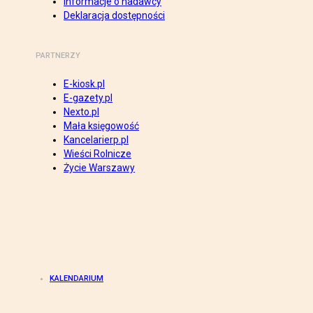
Informacje o nadawcy
Deklaracja dostępności
PARTNERZY
E-kiosk.pl
E-gazety.pl
Nexto.pl
Mała księgowość
Kancelarierp.pl
Wieści Rolnicze
Życie Warszawy
KALENDARIUM