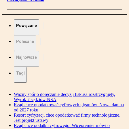
Powiązane
Polecane
Najnowsze
Tagi
Ważny spór o doręczanie decyzji fiskusa rozstrzygnięty.
Wyrok 7 sędziów NSA
Rząd chce opodatkować cyfrowych gigantów. Nowa danina
od 2027 roku
Resort cyfryzacji chce opodatkować firmy technologiczne.
Jest projekt ustawy
Rząd chce podatku cyfrowego. Wicepremier mówi o