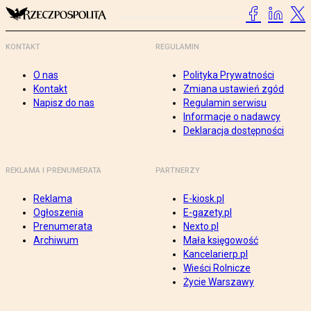
KONTAKT
REGULAMIN
O nas
Polityka Prywatności
Kontakt
Zmiana ustawień zgód
Napisz do nas
Regulamin serwisu
Informacje o nadawcy
Deklaracja dostępności
REKLAMA I PRENUMERATA
PARTNERZY
Reklama
E-kiosk.pl
Ogłoszenia
E-gazety.pl
Prenumerata
Nexto.pl
Archiwum
Mała księgowość
Kancelarierp.pl
Wieści Rolnicze
Życie Warszawy