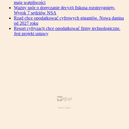
mają wątpliwości
Ważny spór o doręczanie decyzji fiskusa rozstrzygnięty.
Wyrok 7 sędziów NSA
Rząd chce opodatkować cyfrowych gigantów. Nowa danina
od 2027 roku
Resort cyfryzacji chce opodatkować firmy technologiczne.
Jest projekt ustawy