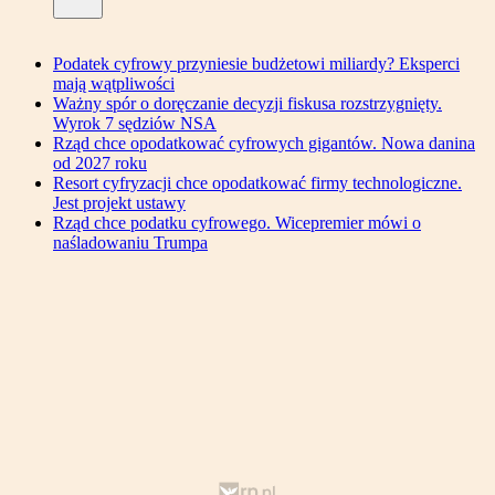
Podatek cyfrowy przyniesie budżetowi miliardy? Eksperci
mają wątpliwości
Ważny spór o doręczanie decyzji fiskusa rozstrzygnięty.
Wyrok 7 sędziów NSA
Rząd chce opodatkować cyfrowych gigantów. Nowa danina
od 2027 roku
Resort cyfryzacji chce opodatkować firmy technologiczne.
Jest projekt ustawy
Rząd chce podatku cyfrowego. Wicepremier mówi o
naśladowaniu Trumpa