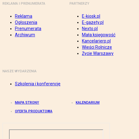
REKLAMA I PRENUMERATA
PARTNERZY
Reklama
E-kiosk.pl
Ogłoszenia
E-gazety.pl
Prenumerata
Nexto.pl
Archiwum
Mała księgowość
Kancelarierp.pl
Wieści Rolnicze
Życie Warszawy
NASZE WYDARZENIA
Szkolenia i konferencje
MAPA STRONY
KALENDARIUM
OFERTA PRODUKTOWA