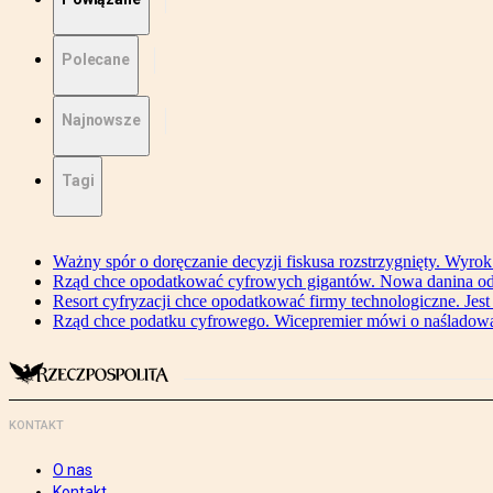
Polecane
Najnowsze
Tagi
Ważny spór o doręczanie decyzji fiskusa rozstrzygnięty. Wyr
Rząd chce opodatkować cyfrowych gigantów. Nowa danina od
Resort cyfryzacji chce opodatkować firmy technologiczne. Jest
Rząd chce podatku cyfrowego. Wicepremier mówi o naśladow
KONTAKT
O nas
Kontakt