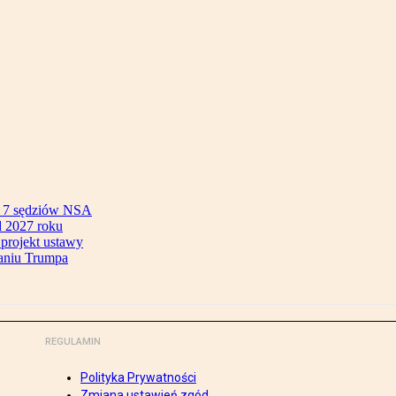
ok 7 sędziów NSA
 2027 roku
 projekt ustawy
aniu Trumpa
REGULAMIN
Polityka Prywatności
Zmiana ustawień zgód