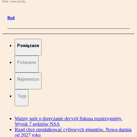
Foto: www.sxc.hu
Red
Powiązane
Polecane
Najnowsze
Tagi
Ważny spór o doręczanie decyzji fiskusa rozstrzygnięty.
Wyrok 7 sędziów NSA
Rząd chce opodatkować cyfrowych gigantów. Nowa danina
od 2027 roku