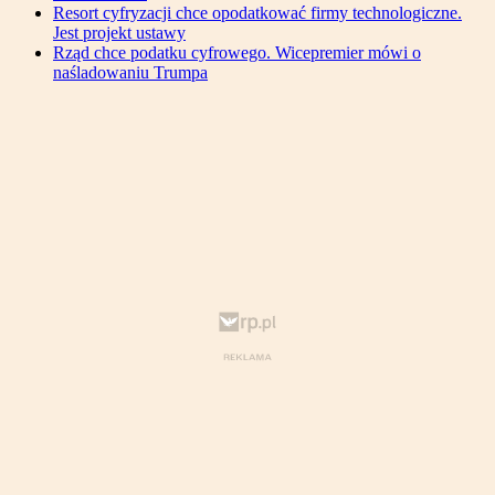
Resort cyfryzacji chce opodatkować firmy technologiczne.
Jest projekt ustawy
Rząd chce podatku cyfrowego. Wicepremier mówi o
naśladowaniu Trumpa