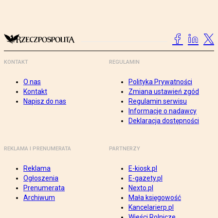
KONTAKT
REGULAMIN
O nas
Polityka Prywatności
Kontakt
Zmiana ustawień zgód
Napisz do nas
Regulamin serwisu
Informacje o nadawcy
Deklaracja dostępności
REKLAMA I PRENUMERATA
PARTNERZY
Reklama
E-kiosk.pl
Ogłoszenia
E-gazety.pl
Prenumerata
Nexto.pl
Archiwum
Mała księgowość
Kancelarierp.pl
Wieści Rolnicze