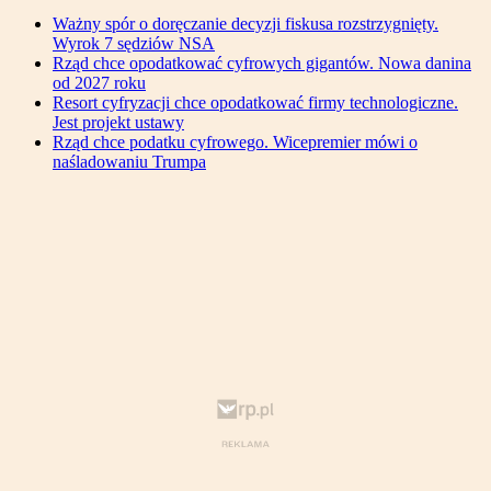
Ważny spór o doręczanie decyzji fiskusa rozstrzygnięty.
Wyrok 7 sędziów NSA
Rząd chce opodatkować cyfrowych gigantów. Nowa danina
od 2027 roku
Resort cyfryzacji chce opodatkować firmy technologiczne.
Jest projekt ustawy
Rząd chce podatku cyfrowego. Wicepremier mówi o
naśladowaniu Trumpa