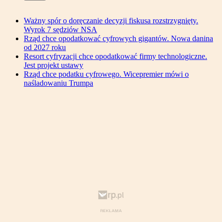
Ważny spór o doręczanie decyzji fiskusa rozstrzygnięty.
Wyrok 7 sędziów NSA
Rząd chce opodatkować cyfrowych gigantów. Nowa danina
od 2027 roku
Resort cyfryzacji chce opodatkować firmy technologiczne.
Jest projekt ustawy
Rząd chce podatku cyfrowego. Wicepremier mówi o
naśladowaniu Trumpa