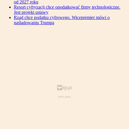
od 2027 roku
Resort cyfryzacji chce opodatkować firmy technologiczne.
Jest projekt ustawy
Rząd chce podatku cyfrowego. Wicepremier mówi o
naśladowaniu Trumpa