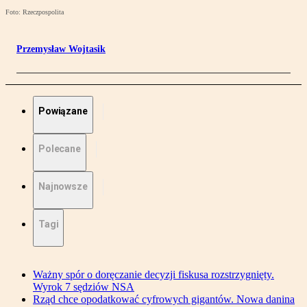
Foto: Rzeczpospolita
Przemysław Wojtasik
Powiązane
Polecane
Najnowsze
Tagi
Ważny spór o doręczanie decyzji fiskusa rozstrzygnięty.
Wyrok 7 sędziów NSA
Rząd chce opodatkować cyfrowych gigantów. Nowa danina