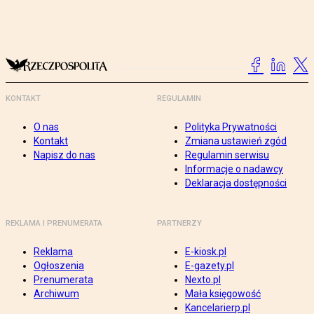
KONTAKT
REGULAMIN
O nas
Polityka Prywatności
Kontakt
Zmiana ustawień zgód
Napisz do nas
Regulamin serwisu
Informacje o nadawcy
Deklaracja dostępności
REKLAMA I PRENUMERATA
PARTNERZY
Reklama
E-kiosk.pl
Ogłoszenia
E-gazety.pl
Prenumerata
Nexto.pl
Archiwum
Mała księgowość
Kancelarierp.pl