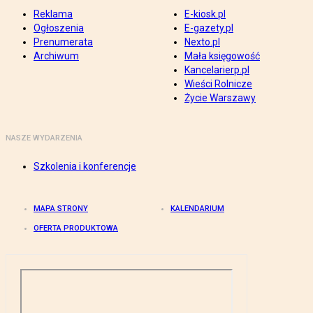
Reklama
E-kiosk.pl
Ogłoszenia
E-gazety.pl
Prenumerata
Nexto.pl
Archiwum
Mała księgowość
Kancelarierp.pl
Wieści Rolnicze
Życie Warszawy
NASZE WYDARZENIA
Szkolenia i konferencje
MAPA STRONY
KALENDARIUM
OFERTA PRODUKTOWA