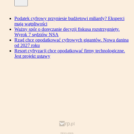
Podatek cyfrowy przyniesie budżetowi miliardy? Eksperci
mają wątpliwości
Ważny spór o doręczanie decyzji fiskusa rozstrzygnięty.
Wyrok 7 sędziów NSA
Rząd chce opodatkować cyfrowych gigantów. Nowa danina
od 2027 roku
Resort cyfryzacji chce opodatkować firmy technologiczne.
Jest projekt ustawy