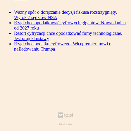
Ważny spór o doręczanie decyzji fiskusa rozstrzygnięty.
Wyrok 7 sędziów NSA
Rząd chce opodatkować cyfrowych gigantów. Nowa danina
od 2027 roku
Resort cyfryzacji chce opodatkować firmy technologiczne.
Jest projekt ustawy
Rząd chce podatku cyfrowego. Wicepremier mówi o
naśladowaniu Trumpa