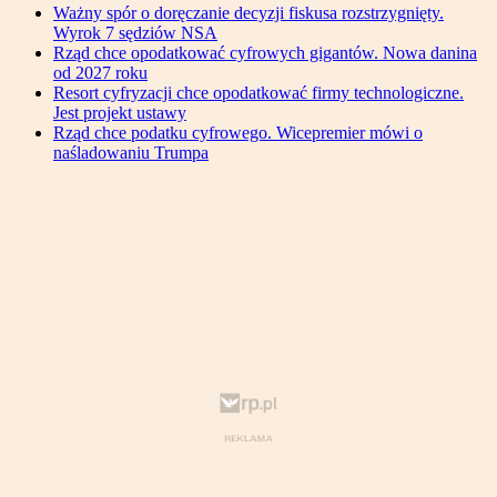
Ważny spór o doręczanie decyzji fiskusa rozstrzygnięty.
Wyrok 7 sędziów NSA
Rząd chce opodatkować cyfrowych gigantów. Nowa danina
od 2027 roku
Resort cyfryzacji chce opodatkować firmy technologiczne.
Jest projekt ustawy
Rząd chce podatku cyfrowego. Wicepremier mówi o
naśladowaniu Trumpa