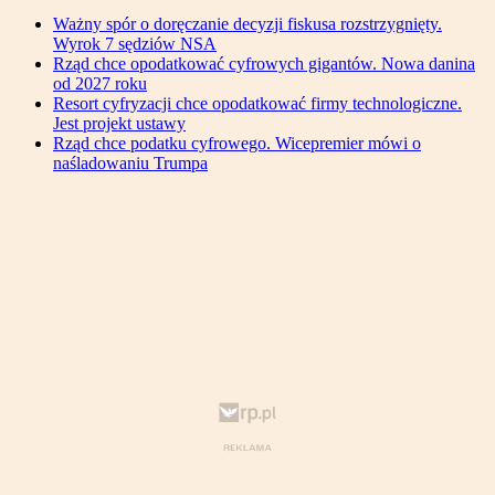
Ważny spór o doręczanie decyzji fiskusa rozstrzygnięty.
Wyrok 7 sędziów NSA
Rząd chce opodatkować cyfrowych gigantów. Nowa danina
od 2027 roku
Resort cyfryzacji chce opodatkować firmy technologiczne.
Jest projekt ustawy
Rząd chce podatku cyfrowego. Wicepremier mówi o
naśladowaniu Trumpa