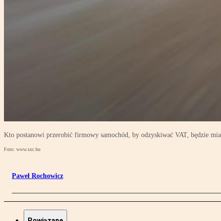
Kto postanowi przerobić firmowy samochód, by odzyskiwać VAT, będzie miał
Foto: www.sxc.hu
Paweł Rochowicz
Powiązane