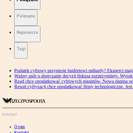
Polecane
Najnowsze
Tagi
Podatek cyfrowy przyniesie budżetowi miliardy? Eksperci maj
Ważny spór o doręczanie decyzji fiskusa rozstrzygnięty. Wyr
Rząd chce opodatkować cyfrowych gigantów. Nowa danina od
Resort cyfryzacji chce opodatkować firmy technologiczne. Jest
KONTAKT
O nas
Kontakt