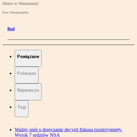
(biuro w Warszawie)
Foto: Rzeczpospolita
Red
Powiązane
Polecane
Najnowsze
Tagi
Ważny spór o doręczanie decyzji fiskusa rozstrzygnięty.
Wyrok 7 sędziów NSA