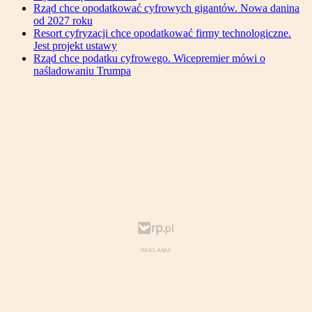
Rząd chce opodatkować cyfrowych gigantów. Nowa danina
od 2027 roku
Resort cyfryzacji chce opodatkować firmy technologiczne.
Jest projekt ustawy
Rząd chce podatku cyfrowego. Wicepremier mówi o
naśladowaniu Trumpa