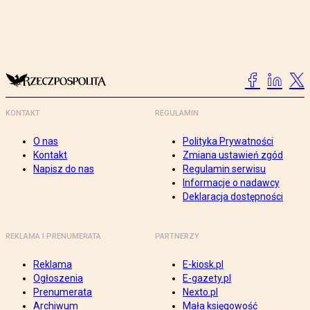
KONTAKT
REGULAMIN
O nas
Polityka Prywatności
Kontakt
Zmiana ustawień zgód
Napisz do nas
Regulamin serwisu
Informacje o nadawcy
Deklaracja dostępności
REKLAMA I PRENUMERATA
PARTNERZY
Reklama
E-kiosk.pl
Ogłoszenia
E-gazety.pl
Prenumerata
Nexto.pl
Archiwum
Mała księgowość