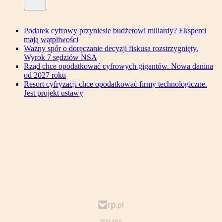
Podatek cyfrowy przyniesie budżetowi miliardy? Eksperci
mają wątpliwości
Ważny spór o doręczanie decyzji fiskusa rozstrzygnięty.
Wyrok 7 sędziów NSA
Rząd chce opodatkować cyfrowych gigantów. Nowa danina
od 2027 roku
Resort cyfryzacji chce opodatkować firmy technologiczne.
Jest projekt ustawy