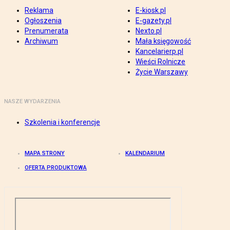
Reklama
E-kiosk.pl
Ogłoszenia
E-gazety.pl
Prenumerata
Nexto.pl
Archiwum
Mała księgowość
Kancelarierp.pl
Wieści Rolnicze
Życie Warszawy
NASZE WYDARZENIA
Szkolenia i konferencje
MAPA STRONY
KALENDARIUM
OFERTA PRODUKTOWA