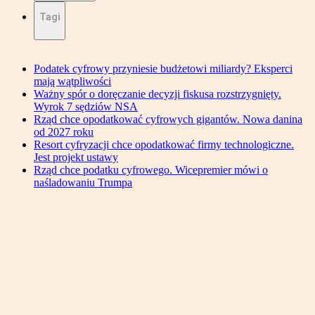
Tagi
Podatek cyfrowy przyniesie budżetowi miliardy? Eksperci
mają wątpliwości
Ważny spór o doręczanie decyzji fiskusa rozstrzygnięty.
Wyrok 7 sędziów NSA
Rząd chce opodatkować cyfrowych gigantów. Nowa danina
od 2027 roku
Resort cyfryzacji chce opodatkować firmy technologiczne.
Jest projekt ustawy
Rząd chce podatku cyfrowego. Wicepremier mówi o
naśladowaniu Trumpa