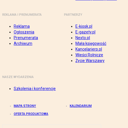
REKLAMA I PRENUMERATA
PARTNERZY
Reklama
E-kiosk.pl
Ogłoszenia
E-gazety.pl
Prenumerata
Nexto.pl
Archiwum
Mała księgowość
Kancelarierp.pl
Wieści Rolnicze
Życie Warszawy
NASZE WYDARZENIA
Szkolenia i konferencje
MAPA STRONY
KALENDARIUM
OFERTA PRODUKTOWA