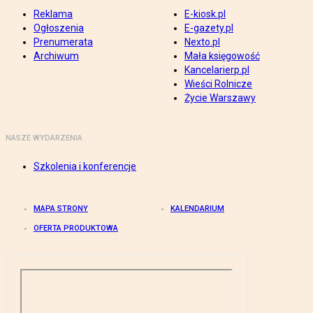
Reklama
E-kiosk.pl
Ogłoszenia
E-gazety.pl
Prenumerata
Nexto.pl
Archiwum
Mała księgowość
Kancelarierp.pl
Wieści Rolnicze
Życie Warszawy
NASZE WYDARZENIA
Szkolenia i konferencje
MAPA STRONY
KALENDARIUM
OFERTA PRODUKTOWA