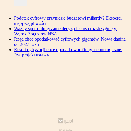
Podatek cyfrowy przyniesie budżetowi miliardy? Eksperci
mają wątpliwości
Ważny spór o doręczanie decyzji fiskusa rozstrzygnięty.
Wyrok 7 sędziów NSA
Rząd chce opodatkować cyfrowych gigantów. Nowa danina
od 2027 roku
Resort cyfryzacji chce opodatkować firmy technologiczne.
Jest projekt ustawy