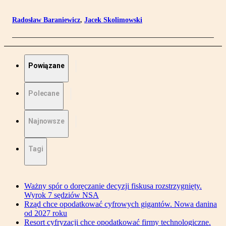
Radosław Baraniewicz
,
Jacek Skolimowski
Powiązane
Polecane
Najnowsze
Tagi
Ważny spór o doręczanie decyzji fiskusa rozstrzygnięty.
Wyrok 7 sędziów NSA
Rząd chce opodatkować cyfrowych gigantów. Nowa danina
od 2027 roku
Resort cyfryzacji chce opodatkować firmy technologiczne.