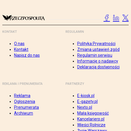
KONTAKT
REGULAMIN
O nas
Polityka Prywatności
Kontakt
Zmiana ustawień zgód
Napisz do nas
Regulamin serwisu
Informacje o nadawcy
Deklaracja dostępności
REKLAMA I PRENUMERATA
PARTNERZY
Reklama
E-kiosk.pl
Ogłoszenia
E-gazety.pl
Prenumerata
Nexto.pl
Archiwum
Mała księgowość
Kancelarierp.pl
Wieści Rolnicze
Życie Warszawy